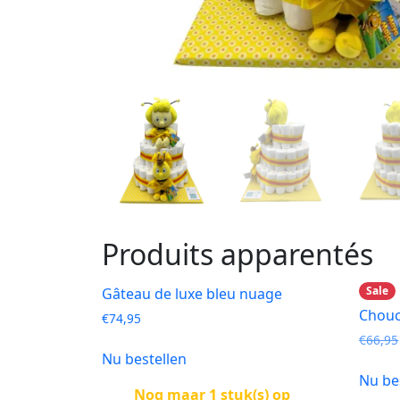
Produits apparentés
Sale
Gâteau de luxe bleu nuage
Chouc
€
74,95
€
66,95
Nu bestellen
Nu be
Nog maar 1 stuk(s) op