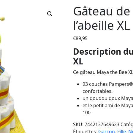
Gâteau de
l’abeille XL
€
89,95
Description du
XL
Ce gâteau Maya the Bee XL
93 couches Pampers® 
confortables.
un doudou doux Maya l
et le petit ami de Maya
100
SKU:
7442137649623
Catég
Étiquettes:
Garçon
,
Fille
,
N