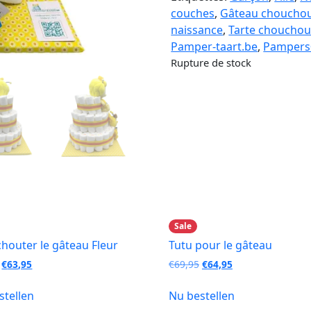
couches
,
Gâteau chouchout
naissance
,
Tarte chouchou
Pamper-taart.be
,
Pamper
Rupture de stock
Sale
houter le gâteau Fleur
Tutu pour le gâteau
Original
Current
Original
Current
€
63,95
€
69,95
€
64,95
price
price
price
price
was:
is:
was:
is:
stellen
Nu bestellen
€66,95.
€63,95.
€69,95.
€64,95.