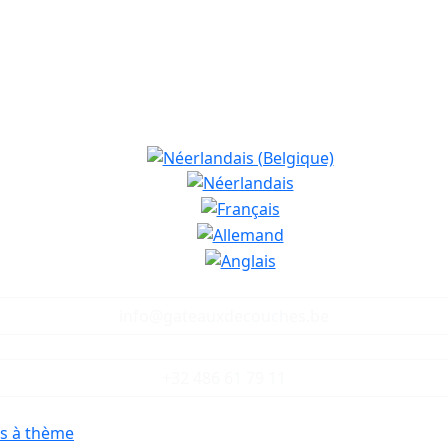
info@gateauxdecouches.be
+32 486 61 79 11
s à thème